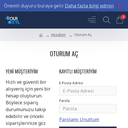
Önemli duyuru buraya gelir.
Daha fazla bilgi edinin
0
Hesabım
Oturum Aç
OTURUM AÇ
YENI MÜŞTERIYIM
KAYITLI MÜŞTERIYIM
Hızlı ve güvenli bir
E-Posta Adresi
alışveriş için yeni bir
hesap oluşturun.
Parola
Böylece sipariş
durumunuzu takip
edebilir ve önceki
Parolamı Unuttum
siparişlerinize göz