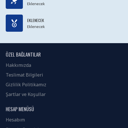
Eklenecek
Load More button, or disable this feature entirely and
display the default pagination.
EKLENECEK
Eklenecek
ÖZEL BAĞLANTILAR
Hakkımızda
Teslimat Bilgileri
Gizlilik Politikamız
Şartlar ve Koşullar
HESAP MENÜSÜ
Hesabım