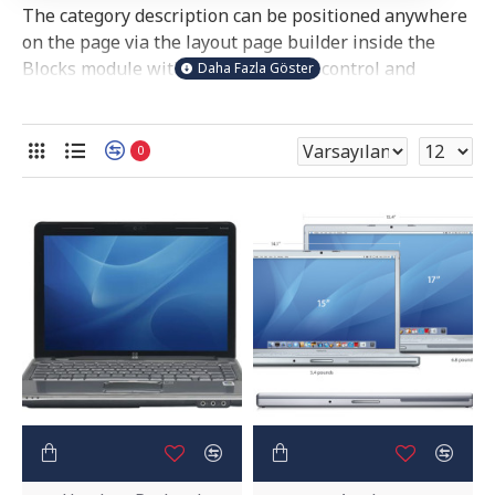
The category description can be positioned anywhere
on the page via the layout page builder inside the
Blocks module with full typography control and
advanced container styling options.
The category image can be selectively disabled on any
0
device and comes with custom image dimensions,
including fit or fill (crop) options for all system images
such as products, categories, banners, sliders, etc.
Advanced Product Filter
module included. This is
the most comprehensive set of filtering tools rivaling
the top paid extensions. It supports Opencart filters,
price, availability, category, brands, options,
attributes, tags, all included in the same Journal 3
package.
Ajax Infinite Scroll
with Load More / Load Previous
and browser
back button support.
Load products in
category pages as you scroll down or by clicking the