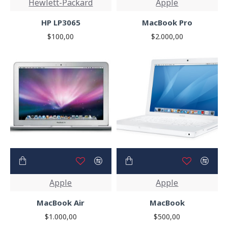
Hewlett-Packard
Apple
Load More button, or disable this feature entirely and
display the default pagination.
HP LP3065
MacBook Pro
$100,00
$2.000,00
Apple
Apple
MacBook Air
MacBook
$1.000,00
$500,00