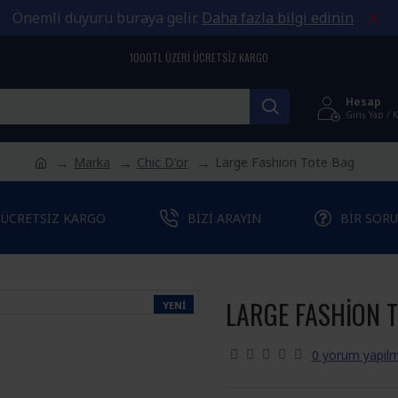
Önemli duyuru buraya gelir.
Daha fazla bilgi edinin
1000TL ÜZERI ÜCRETSIZ KARGO
Hesap
Giriş Yap / 
Marka
Chic D'or
Large Fashion Tote Bag
ÜCRETSIZ KARGO
BIZI ARAYIN
BIR SORU
LARGE FASHION 
YENI
0 yorum yapılm