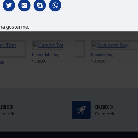
ha gösterme.
AYNI KATEGORI ÜRÜNLERI
AYN
Canvas Tote Bag
Business Bag
$509,00
$870,00
Black Leather Tote Bag
$410,00
LENECEK
EKLENECEK
lenecek
Eklenecek