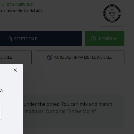
STOK MEVCUT
Ürün Kodu:
Model 403
SEPETE EKLE
HEMEN AL
ME EKLE
KARŞILAŞTIRMA LISTESINE EKLE
da
ormat or one under the other. You can mix and match
or open popup modules. Optional "Show More"