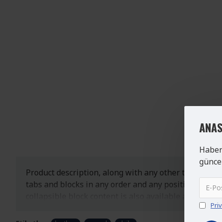
ANAS
Haber
güncel
Product description, along with any other tab can be 
tabs and blocks in any order and any position. Each
collapsible block content is also available as an opti
Pri