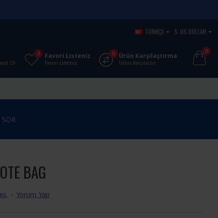
TÜRKÇE
$
US DOLLAR
0
0
0
Favori Listeniz
Ürün Karşılaştırma
Kayıt Ol
Favori Listeniz
Ürün Karşılaştır
 SOR
TOTE BAG
ış.
-
Yorum Yap