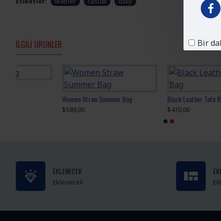
Etiketler:
leather
casual
daily
Bir da
İLGILI ÜRÜNLER
Women Straw Summer Bag
Black Leather Tote Bag
$589,00
$410,00
EKLENECEK
EK
Eklenecek
Ek