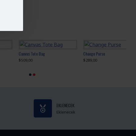
I MARKADAN
Canvas Tote Bag
Change Purse
$509,00
$289,00
EKLENECEK
Eklenecek