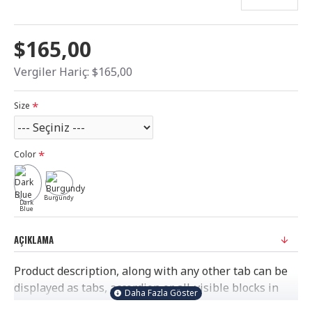
$165,00
Vergiler Hariç: $165,00
Size
Color
Burgundy
Dark
Blue
AÇIKLAMA
Product description, along with any other tab can be
displayed as tabs, accordion or all-visible blocks in
grid format or one under the other. You can mix and