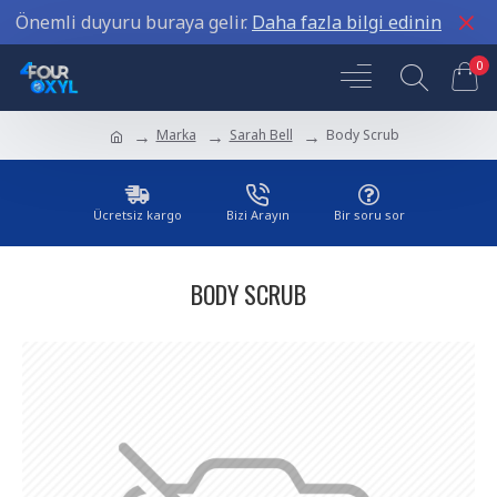
Önemli duyuru buraya gelir.
Daha fazla bilgi edinin
0
Marka
Sarah Bell
Body Scrub
Ücretsiz kargo
Bizi Arayın
Bir soru sor
BODY SCRUB