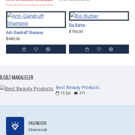
Bio Butter
B
$760,00
$
Anti-Dandruff Shampoo
$680,00
İLGILI MAKALELER
Best Beauty Products
15
Eyl
371
EKLENECEK
Eklenecek